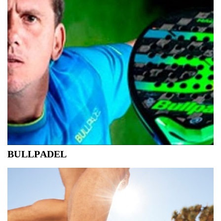
BULLPADEL
Bullpadel, ontstaan in 1995 door een groep Argentijnse en
Spaanse professionals, is één van de topmerken in deze
jonge sport. Als grootste merk ter wereld heeft het heel
wat top-spelers onder contract zoals Paquito Navarro,
Maxi Sanchez, Alexandra Salazar...