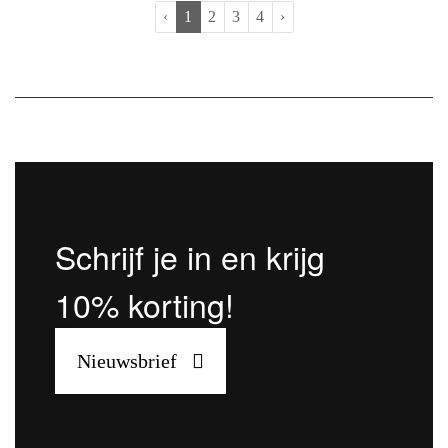
print, kleur en de perfecte fit. De Shiwi collectie is
‹
1
2
3
4
›
geïnspireerd door alle mooie dingen van het leven!
Schrijf je in en krijg
10% korting!
Nieuwsbrief