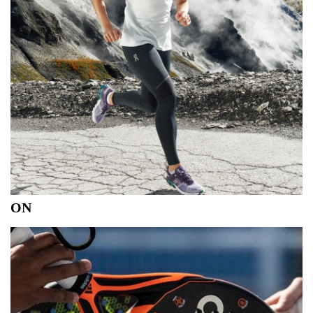
ON
Vederlichte loopschoenen met 'premium Swiss
engineering inside'. Het toonaangevende loopmagazine
'Men's Running' is er gek van net zoals de Champs Crew
én onze klanten. De gepatenteerde CloudTec technologie
zorgt voor een unieke look met top-demping en ex...