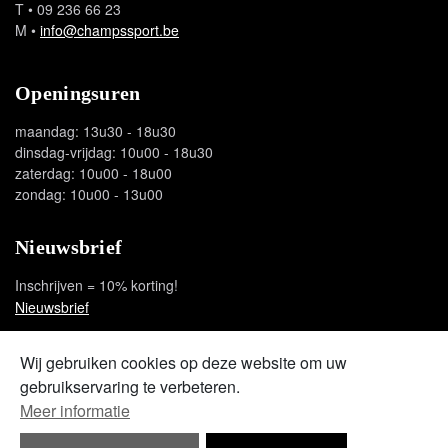
T
• 09 236 66 23
M
•
info@champssport.be
Openingsuren
maandag: 13u30 - 18u30
dinsdag-vrijdag: 10u00 - 18u30
zaterdag: 10u00 - 18u00
zondag: 10u00 - 13u00
Nieuwsbrief
Inschrijven = 10% korting!
Nieuwsbrief
Social media
Wij gebruiken cookies op deze website om uw
gebruikservaring te verbeteren.
facebook
instagram
youtube
Meer informatie