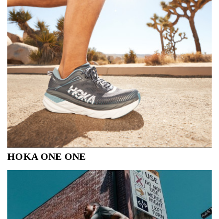
HOKA ONE ONE
HOKA ONE ONE® is opgericht met maar één doel:
hardlopen makkelijker maken. Wij doen alles anders, van
het uiterlijk van onze schoenen tot de technologieën die
wij daarvoor gebruiken. Als je ooit een paar hebt
aangehad, weet je dat een HOKA heel anders aan...