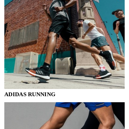
ADIDAS RUNNING
HET VERMAARDE MERK MET DE 3 STREPEN
HEEFT OOK EEN UITGEBREIDE RUNNING
COLLECTIE; ZOWEL VOOR DE HARDLOPER ALS
DE RECREATIEVE LOPER