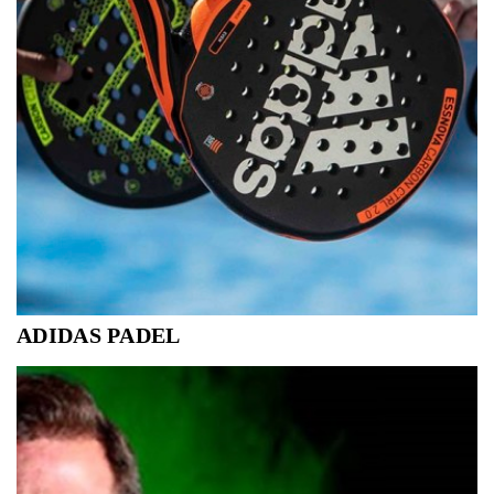
ADIDAS PADEL
ADIDAS BIEDT EEN UITGEBREIDE
TOPCOLLECTIE VAN PADEL RACKETS VOOR
ZOWEL DE GEVORDERDE ALS DE BEGINNER.
KOM LANGS EN TEST DE VOOR JOU
GESCHIKTE RACKET OP DE UNIEKE INDOOR
ADIDAS PADELCOURT IN CHAMPS.