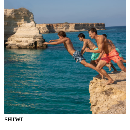
ondersteunende en flatterende zwemcollectie heeft voor
ieder wat wils. Iedereen verdient het om met volle teugen
van het strand te genieten.
SHIWI
Ontdek de collectie van Shiwi beachwear. Veel keuze in