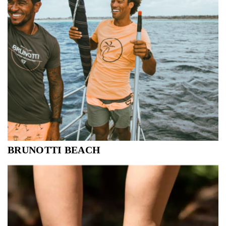
BRUNOTTI BEACH
In 1979 ontwierp Claudio Brunotti zijn eerste
windsurfboards. Later volgde een kledingcollectie
geinspireerd op alle boardsports.