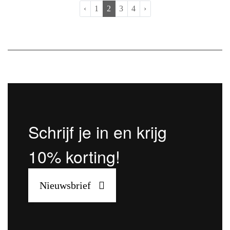
Westerse lifestyle. Door een fashion toets toe te voegen
‹
1
2
3
4
›
aan hun collecties, brengen ze de hockey wereld naar de
straat... en nu ook naar de Champs Sports Store. Enkel bij
ons vind je zowel Osaka stick...
Schrijf je in en krijg
10% korting!
Nieuwsbrief