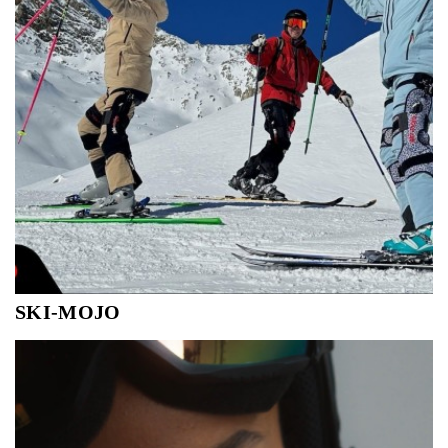
SKI-MOJO
Ski~Mojo zorgt voor extra uithoudingsvermogen en
kracht. Het vertraagt ​​spiervermoeidheid en voorkomt
pijnlijke benen. Het maakt skiën dag na dag leuker, zelfs
voor de sterkste skiërs. Bovendien zullen mensen met
knie-, heup- en lage rugpijn op zijn mins...