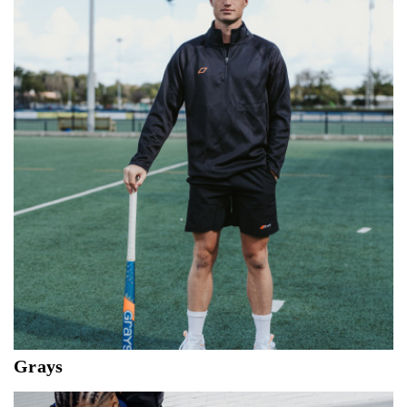
merkbeleving is gebaseerd op ‘East meets West’;
geïnspireerd door oosterse mystiek en westerse eigentijdse
designs.
Grays
Grays Hockey is het oudste hockeymerk ter wereld en
wordt al meer dan 150 jaar vertrouwd door de