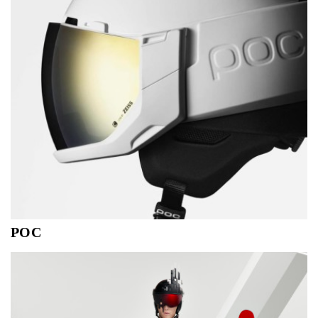
POC
De missie van POC is om levens te beschermen en de
gevolgen van ongelukken te verminderen voor atleten en
iedereen die daartoe geïnspireerd is