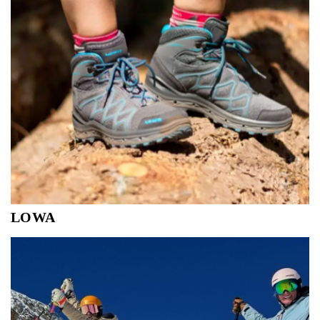
LOWA
De perfecte combinatie van een beproefde pasvorm en
nieuwe concepten. LOWA blijft daarbij trouw aan zijn
centrale missie: klanten een uitstekende outdoor­be­leving
bieden.