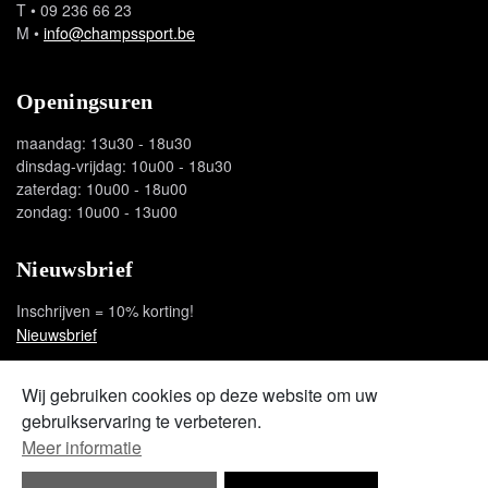
T
• 09 236 66 23
M
•
info@champssport.be
Openingsuren
maandag: 13u30 - 18u30
dinsdag-vrijdag: 10u00 - 18u30
zaterdag: 10u00 - 18u00
zondag: 10u00 - 13u00
Nieuwsbrief
Inschrijven = 10% korting!
Nieuwsbrief
Social media
Wij gebruiken cookies op deze website om uw
gebruikservaring te verbeteren.
facebook
instagram
youtube
Meer informatie