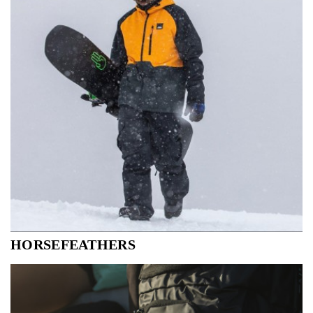
wordt gecontroleerd om ervoor te zo...
HORSEFEATHERS
Horsefeathers is European outerwear and technical
apparel brand born in BC, Canada, back in 1989. We are
focusing on a hi-tech snowboard and ski outerwear ...