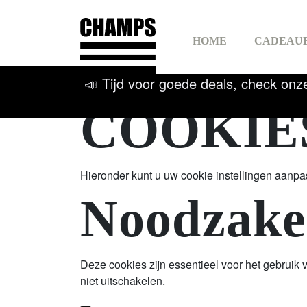
Champs Sport
HOME
CADEAU
📣 Tijd voor goede deals, check onz
COOKIE
RACK
SNOW
SPOR
Hieronder kunt u uw cookie instellingen aanpa
Noodzakel
SWIM
Deze cookies zijn essentieel voor het gebrui
FIETSEN
niet uitschakelen.
BEA