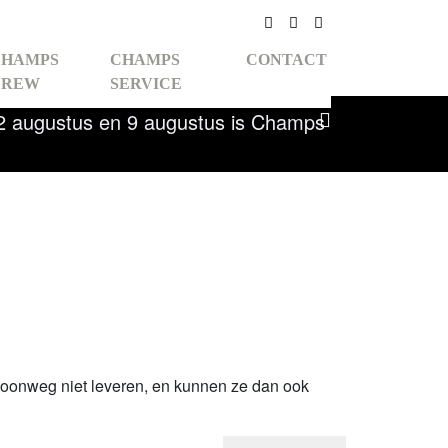
Facebook
Instagram
Nieuwsbrief
CHAMPS
CHAMPS
CONTACT
CREW
SERVICE
, 2 augustus en 9 augustus is Champs
RUNNING
 &
woonweg niet leveren, en kunnen ze dan ook
INDOOR
OR