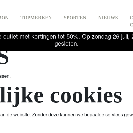
BON
TOPMERKEN
SPORTEN
NIEUWS
e outlet met kortingen tot 50%. Op zondag 26 juli
gesloten.
S
ET
HOCKEY
GOLF
TS
ssen.
ijke cookies
 &
FITNESS &
HIKING
k van de website. Zonder deze kunnen we bepaalde services ge
CH
YOGA
OUTDO