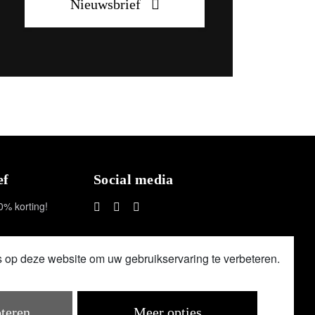
Nieuwsbrief
ef
Social media
0% korting!
facebook
instagram
youtube
s op deze website om uw gebruikservaring te verbeteren.
pteren
Meer opties