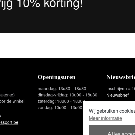
krijg 10% korting!
Openingsuren
Nieuwsbri
A
maandag: 13u30 - 18u30
Inschrijven = 1
iakerke)
dinsdag-vrijdag: 10u00 - 18u30
Nieuwsbrief
oor de winkel
zaterdag: 10u00 - 18u00
zondag: 10u00 - 13u00
Wij gebruiken cookie
3
Meer informatie
ssport.be
Alles acce