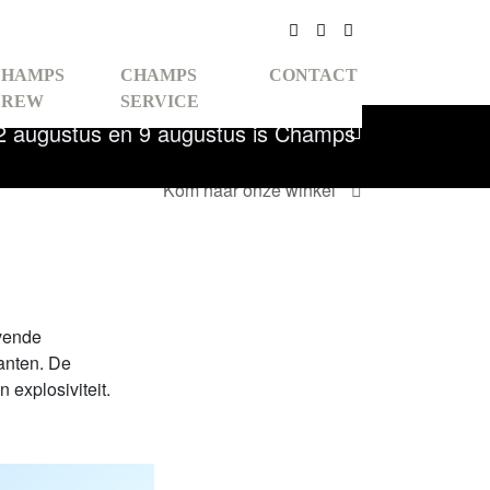
Facebook
Instagram
Nieuwsbrief
CHAMPS
CHAMPS
CONTACT
CREW
SERVICE
, 2 augustus en 9 augustus is Champs
Kom naar onze winkel
RUNNING
evende
anten. De
explosiviteit.
 &
INDOOR
OR