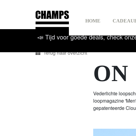
Champs Sport
HOME
CADEAU
📣 Tijd voor goede deals, check onz
RACK
Terug naar overzicht
SNOW
SPOR
ON
Vederlichte loopsc
loopmagazine 'Men'
gepatenteerde Cloud
SWIM
FIETSEN
BEA