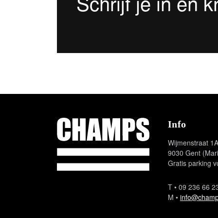
Schrijf je in en 
Champs Sport
Info
Wijmenstraat 1
9030 Gent (Mar
Gratis parking v
T
• 09 236 66 2
M
•
info@champ