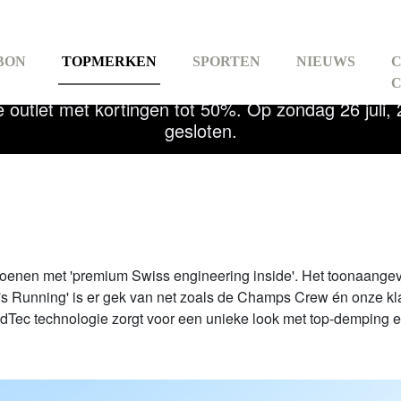
BON
TOPMERKEN
SPORTEN
NIEUWS
e outlet met kortingen tot 50%. Op zondag 26 juli
gesloten.
ET
HOCKEY
GOLF
TS
hoenen met 'premium Swiss engineering inside'. Het toonaang
s Running' is er gek van net zoals de Champs Crew én onze kl
Tec technologie zorgt voor een unieke look met top-demping en 
 &
FITNESS &
HIKING
CH
YOGA
OUTDO