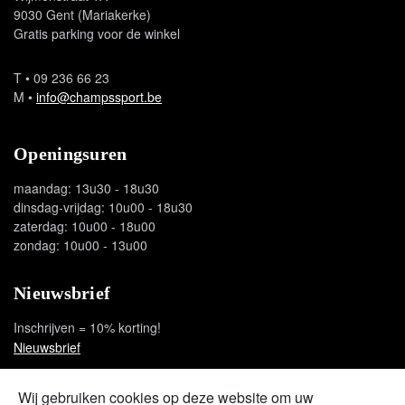
9030 Gent (Mariakerke)
Gratis parking voor de winkel
T
• 09 236 66 23
M
•
info@champssport.be
Openingsuren
maandag: 13u30 - 18u30
dinsdag-vrijdag: 10u00 - 18u30
zaterdag: 10u00 - 18u00
zondag: 10u00 - 13u00
Nieuwsbrief
Inschrijven = 10% korting!
Nieuwsbrief
Wij gebruiken cookies op deze website om uw
Social media